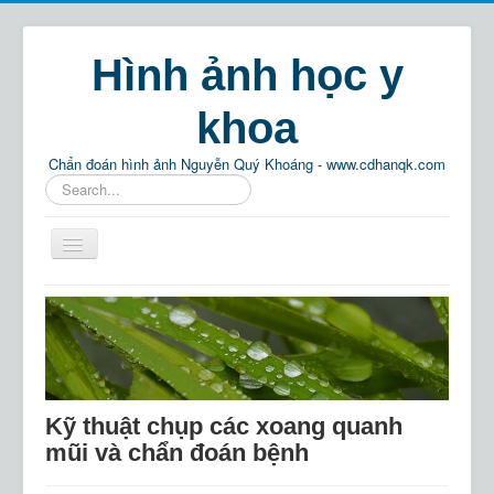
Hình ảnh học y
khoa
Chẩn đoán hình ảnh Nguyễn Quý Khoáng - www.cdhanqk.com
Tìm
kiếm...
Home
Chẩn đoán hình ảnh
Phật pháp
Thông tin
Kỹ thuật chụp các xoang quanh
Giải trí
mũi và chẩn đoán bệnh
Tìm kiếm