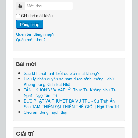
Mật khẩu
Ghi nhớ mật khẩu
Đăng nhập
Quên tên đăng nhập?
Quên mật khẩu?
Bài mới
Sau khi chết tánh biết có biến mất không?
Hiểu lý nhân duyên sẽ nắm được tánh không - chữ
Không trong Kinh Bát Nhã
TÁNH KHÔNG VÀ VẬT LÝ: Thực Tại Không Như Ta
Nghĩ | Ngộ Tâm Trí
ĐỨC PHẬT VÀ THUYẾT ĐA VŨ TRỤ - Sự Thật Ẩn
Sau TAM THIÊN ĐẠI THIÊN THẾ GIỚI | Ngộ Tâm Trí
Siêu âm động mạch thận
Giải trí