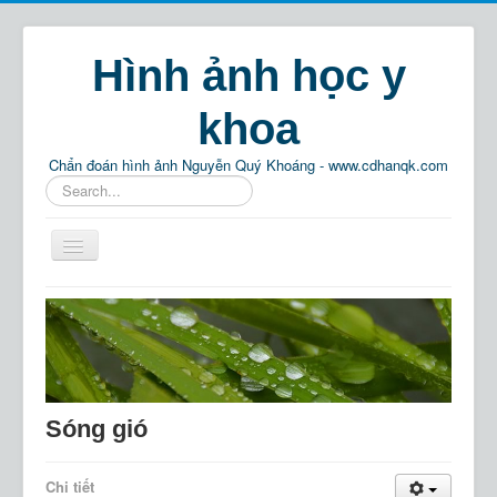
Hình ảnh học y
khoa
Chẩn đoán hình ảnh Nguyễn Quý Khoáng - www.cdhanqk.com
Tìm
kiếm...
Home
Chẩn đoán hình ảnh
Phật pháp
Thông tin
Sóng gió
Giải trí
Chi tiết
Tìm kiếm