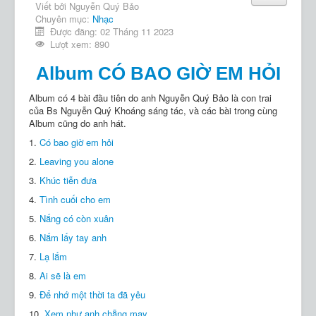
Viết bởi
Nguyễn Quý Bảo
Chuyên mục:
Nhạc
Được đăng: 02 Tháng 11 2023
Lượt xem: 890
Album CÓ BAO GIỜ EM HỎI
Album có 4 bài đầu tiên do anh Nguyễn Quý Bảo là con trai
của Bs Nguyễn Quý Khoáng sáng tác, và các bài trong cùng
Album cũng do anh hát.
1.
Có bao giờ em hỏi
2.
Leaving you alone
3.
Khúc tiễn đưa
4.
Tình cuối cho em
5.
Nắng có còn xuân
6.
Nắm lấy tay anh
7.
Lạ lắm
8.
Ai sẽ là em
9.
Để nhớ một thời ta đã yêu
10.
Xem như anh chẵng may