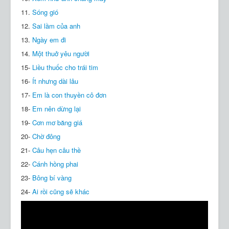
11.
Sóng gió
12.
Sai lầm của anh
13.
Ngày em đi
14.
Một thuở yêu người
15-
Liều thuốc cho trái tim
16-
Ít nhưng dài lâu
17-
Em là con thuyền cô đơn
18-
Em nên dừng lại
19-
Cơn mơ băng giá
20-
Chờ đông
21-
Câu hẹn câu thề
22-
Cánh hồng phai
23-
Bông bí vàng
24-
Ai rồi cũng sẽ khác