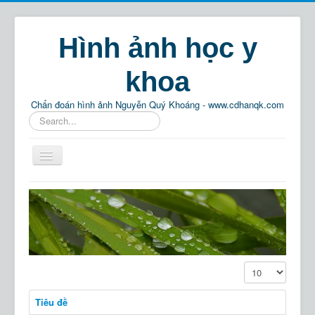
Hình ảnh học y
khoa
Chẩn đoán hình ảnh Nguyễn Quý Khoáng - www.cdhanqk.com
Tìm
kiếm...
Home
Chẩn đoán hình ảnh
Phật pháp
Thông tin
Hiển thị #
Giải trí
Tiêu đề
Tìm kiếm