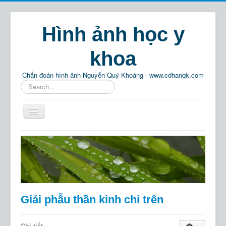
Hình ảnh học y
khoa
Chẩn đoán hình ảnh Nguyễn Quý Khoáng - www.cdhanqk.com
Tìm
kiếm...
Home
Chẩn đoán hình ảnh
Phật pháp
Thông tin
Giải phẫu thần kinh chi trên
Giải trí
Tìm kiếm
Chi tiết