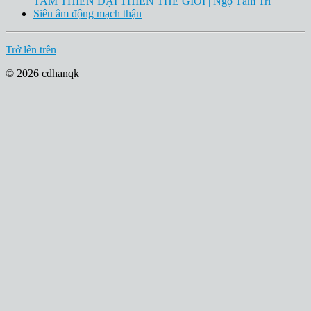
TAM THIÊN ĐẠI THIÊN THẾ GIỚI | Ngộ Tâm Trí
Siêu âm động mạch thận
Trở lên trên
© 2026 cdhanqk