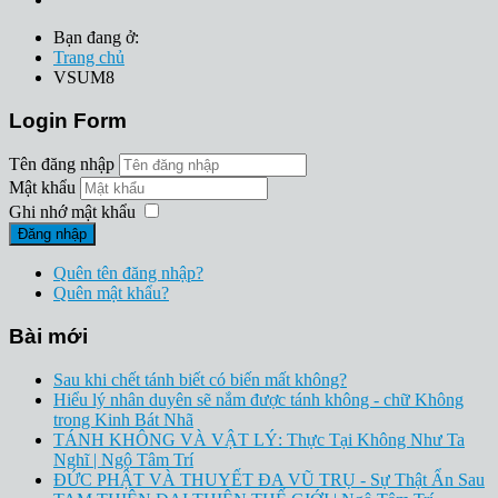
Bạn đang ở:
Trang chủ
VSUM8
Login Form
Tên đăng nhập
Mật khẩu
Ghi nhớ mật khẩu
Đăng nhập
Quên tên đăng nhập?
Quên mật khẩu?
Bài mới
Sau khi chết tánh biết có biến mất không?
Hiểu lý nhân duyên sẽ nắm được tánh không - chữ Không
trong Kinh Bát Nhã
TÁNH KHÔNG VÀ VẬT LÝ: Thực Tại Không Như Ta
Nghĩ | Ngộ Tâm Trí
ĐỨC PHẬT VÀ THUYẾT ĐA VŨ TRỤ - Sự Thật Ẩn Sau