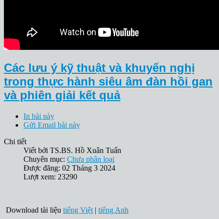
Các lưu ý kỹ thuật và khuyến nghị
trong thực hành siêu âm đàn hồi gan
và phiên giải kết quả
In bài này
Gửi Email bài này
Chi tiết
Viết bởi
TS.BS. Hồ Xuân Tuấn
Chuyên mục:
Chưa phân loại
Được đăng: 02 Tháng 3 2024
Lượt xem: 23290
Download tài liệu
tiếng Việt
|
tiếng Anh