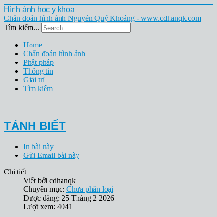
Hình ảnh học y khoa
Chẩn đoán hình ảnh Nguyễn Quý Khoáng - www.cdhanqk.com
Tìm kiếm...
Home
Chẩn đoán hình ảnh
Phật pháp
Thông tin
Giải trí
Tìm kiếm
TÁNH BIẾT
In bài này
Gửi Email bài này
Chi tiết
Viết bởi
cdhanqk
Chuyên mục:
Chưa phân loại
Được đăng: 25 Tháng 2 2026
Lượt xem: 4041