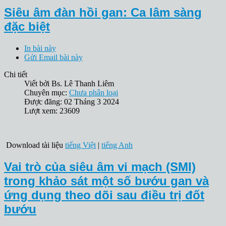
Siêu âm đàn hồi gan: Ca lâm sàng
đặc biệt
In bài này
Gửi Email bài này
Chi tiết
Viết bởi
Bs. Lê Thanh Liêm
Chuyên mục:
Chưa phân loại
Được đăng: 02 Tháng 3 2024
Lượt xem: 23609
Download tài liệu
tiếng Việt
|
tiếng Anh
Vai trò của siêu âm vi mạch (SMI)
trong khảo sát một số bướu gan và
ứng dụng theo dõi sau điều trị đốt
bướu