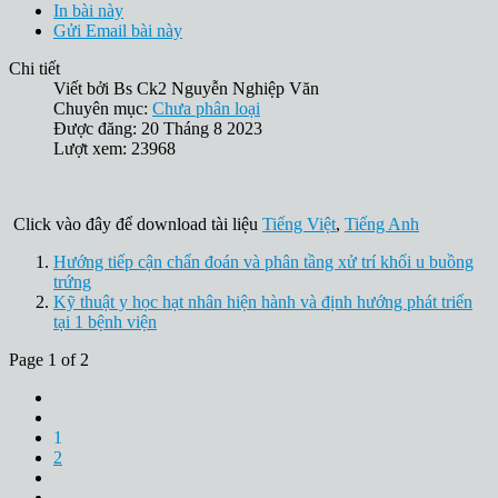
In bài này
Gửi Email bài này
Chi tiết
Viết bởi
Bs Ck2 Nguyễn Nghiệp Văn
Chuyên mục:
Chưa phân loại
Được đăng: 20 Tháng 8 2023
Lượt xem: 23968
Click vào đây để download tài liệu
Tiếng Việt
,
Tiếng Anh
Hướng tiếp cận chẩn đoán và phân tầng xử trí khối u buồng
trứng
Kỹ thuật y học hạt nhân hiện hành và định hướng phát triển
tại 1 bệnh viện
Page 1 of 2
1
2